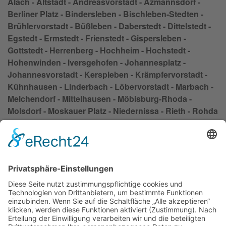
Alach - Altstadt - Andreasvorstadt - Azmannsdorf -
Berliner Platz - Bindersleben - Bischleben-Stedten -
Brühlervorstadt - Büßleben - Daberstedt - Dittelstedt -
Egstedt - Ermstedt - Frienstedt - Gispersleben -
Gottstedt - Herrenberg - Hochheim - Hochstedt -
Hohenwinden - lversgehofen - Johannesplatz -
Johannesvorstadt - Kerspleben - Krämpfervorstadt -
Kühnhausen - Linderbach - Löbervorstadt - Marbach -
Melchendorf - Mittelhausen - Möbisburg-Rhoda -
Molsdorf - Moskauer Platz - Niedernissa - Rieth - Rohda
(Haarberg) - Roter Berg - Salomonsborn - Schaderode -
Schmira - Schwerborn - Stotternheim - Sulzer Siedlung
- Tiefthal - Töttelstädt - Töttleben - Urbich - Vieselbach -
Wallichen - Waltersleben - Wiesenhügel -
Windischholzhausen