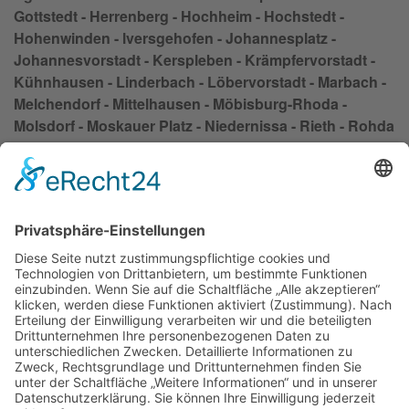
Gottstedt - Herrenberg - Hochheim - Hochstedt -
Hohenwinden - lversgehofen - Johannesplatz -
Johannesvorstadt - Kerspleben - Krämpfervorstadt -
Kühnhausen - Linderbach - Löbervorstadt - Marbach -
Melchendorf - Mittelhausen - Möbisburg-Rhoda -
Molsdorf - Moskauer Platz - Niedernissa - Rieth - Rohda
(Haarberg) - Roter Berg - Salomonsborn - Schaderode -
Schmira - Schwerborn - Stotternheim - Sulzer Siedlung
- Tiefthal - Töttelstädt - Töttleben - Urbich - Vieselbach -
Wallichen - Waltersleben - Wiesenhügel -
Windischholzhausen
Impressum
Datenschutzerklärung
AGB