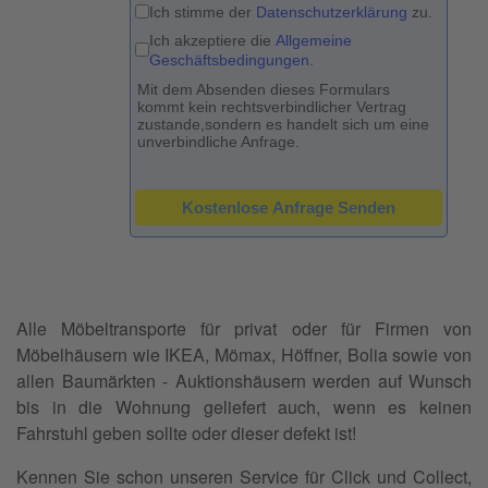
Datenschutzerklärung
*
Ich stimme der
Datenschutzerklärung
zu.
AGBs
*
Ich akzeptiere die
Allgemeine
Geschäftsbedingungen
.
Mit dem Absenden dieses Formulars
kommt kein rechtsverbindlicher Vertrag
zustande,
sondern es handelt sich um eine
unverbindliche Anfrage.
reCAPTCHA
*
Kostenlose Anfrage Senden
Alle Möbeltransporte für privat oder für Firmen von
Möbelhäusern wie IKEA, Mömax, Höffner, Bolia sowie von
allen Baumärkten - Auktionshäusern werden auf Wunsch
bis in die Wohnung geliefert auch, wenn es keinen
Fahrstuhl geben sollte oder dieser defekt ist!
Kennen Sie schon unseren Service für Click und Collect,