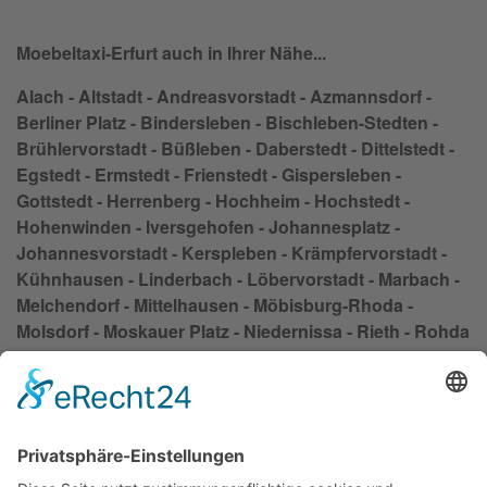
Moebeltaxi-Erfurt auch in Ihrer Nähe...
Alach - Altstadt - Andreasvorstadt - Azmannsdorf -
Berliner Platz - Bindersleben - Bischleben-Stedten -
Brühlervorstadt - Büßleben - Daberstedt - Dittelstedt -
Egstedt - Ermstedt - Frienstedt - Gispersleben -
Gottstedt - Herrenberg - Hochheim - Hochstedt -
Hohenwinden - lversgehofen - Johannesplatz -
Johannesvorstadt - Kerspleben - Krämpfervorstadt -
Kühnhausen - Linderbach - Löbervorstadt - Marbach -
Melchendorf - Mittelhausen - Möbisburg-Rhoda -
Molsdorf - Moskauer Platz - Niedernissa - Rieth - Rohda
(Haarberg) - Roter Berg - Salomonsborn - Schaderode -
Schmira - Schwerborn - Stotternheim - Sulzer Siedlung
- Tiefthal - Töttelstädt - Töttleben - Urbich - Vieselbach -
Wallichen - Waltersleben - Wiesenhügel -
Windischholzhausen